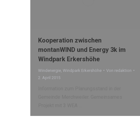
Kooperation zwischen
montanWIND und Energy 3k im
Windpark Erkershöhe
Windenergie
,
Windpark Erkershöhe
Von
redaktion
2. April 2015
Information zum Planungsstand in der
Gemeinde Merchweiler. Gemeinsames
Projekt mit 3 WEA …