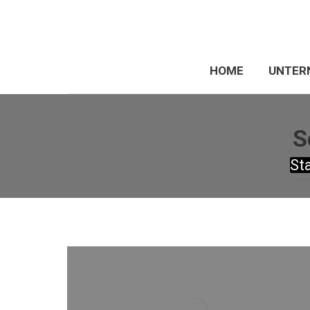
HOME
UNTER
S
Sie 
St