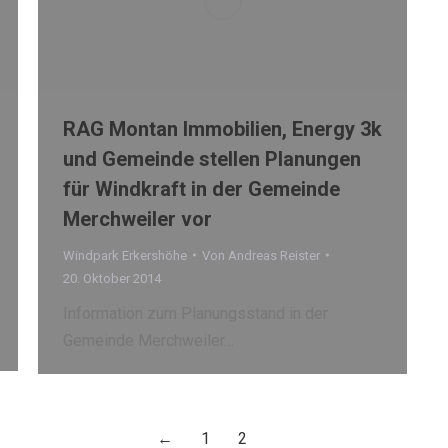
RAG Montan Immobilien, Energy 3k
und Gemeinde stellen Planungen
für Windkraft in der Gemeinde
Merchweiler vor
Windpark Erkershöhe
Von
Andreas Reister
20. Oktober 2014
Information zum Planungsstand in der
Gemeinde Merchweiler…
←
1
2