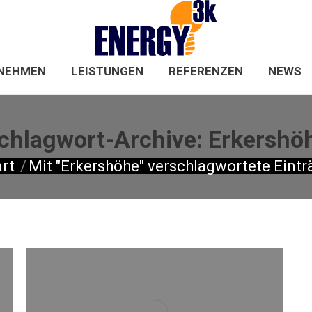
HOME
UNTERNEHMEN
LEISTUNGEN
NEHMEN
LEISTUNGEN
REFERENZEN
NEWS
chlagwort-Archive:
Erkershö
befinden sich hier:
art
Mit "Erkershöhe" verschlagwortete Eintr