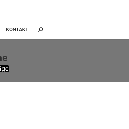
REFERENZEN
NEWS
KONTAKT
Search:
KONTAKT
Search:
he
äge