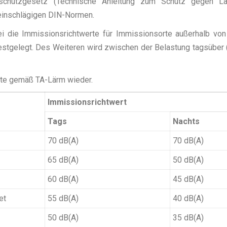
sschutzgesetz (Technische Anleitung zum Schutz gegen 
 einschlägigen DIN-Normen.
bei die Immissionsrichtwerte für Immissionsorte außerhalb vo
stgelegt. Des Weiteren wird zwischen der Belastung tagsüber 
erte gemäß TA-Lärm wieder.
Immissionsrichtwert
Tags
Nachts
70 dB(A)
70 dB(A)
65 dB(A)
50 dB(A)
60 dB(A)
45 dB(A)
et
55 dB(A)
40 dB(A)
50 dB(A)
35 dB(A)