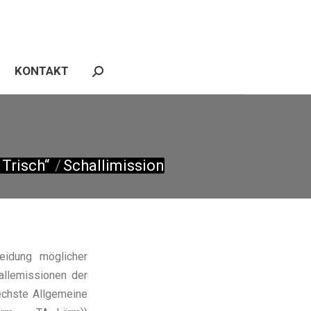
REFERENZEN
NEWS
KONTAKT
Search:
KONTAKT
Search:
Trisch“
Schallimission
eidung möglicher
allemissionen der
echste Allgemeine