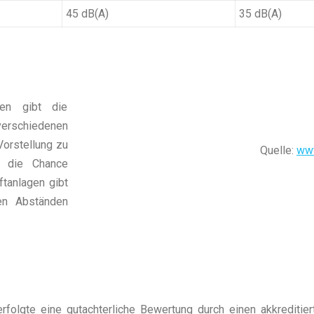
45 dB(A)
35 dB(A)
en gibt die
rschiedenen
Vorstellung zu
Quelle:
www
er die Chance
tanlagen gibt
hen Abständen
olgte eine gutachterliche Bewertung durch einen akkreditiert