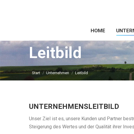
HOME
UNTER
Leitbild
Sie befinden sich hier:
Start
Unternehmen
Leitbild
UNTERNEHMENSLEITBILD
Unser Ziel ist es, unsere Kunden und Partner best
Steigerung des Wertes und der Qualität ihrer Inves