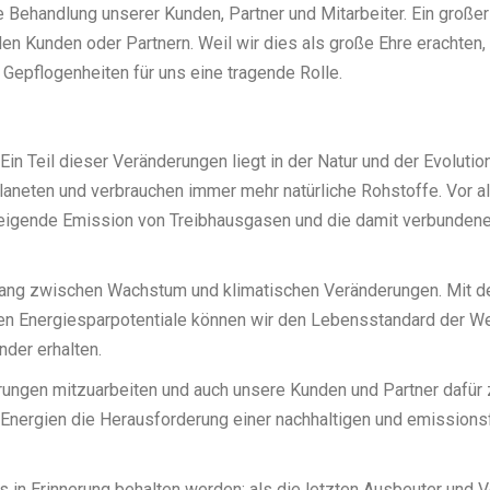
ire Behandlung unserer Kunden, Partner und Mitarbeiter. Ein großer
len Kunden oder Partnern. Weil wir dies als große Ehre erachten, 
Gepflogenheiten für uns eine tragende Rolle.
Ein Teil dieser Veränderungen liegt in der Natur und der Evolutio
neten und verbrauchen immer mehr natürliche Rohstoffe. Vor a
steigende Emission von Treibhausgasen und die damit verbunden
ng zwischen Wachstum und klimatischen Veränderungen. Mit d
en Energiesparpotentiale können wir den Lebensstandard der W
nder erhalten.
rungen mitzuarbeiten und auch unsere Kunden und Partner dafür 
 Energien die Herausforderung einer nachhaltigen und emissions
s in Erinnerung behalten werden: als die letzten Ausbeuter und 