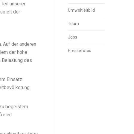
 Teil unserer
Umweltleitbild
spielt der
Team
Jobs
n. Auf der anderen
Pressefotos
llem der hohe
e Belastung des
em Einsatz
eltbevölkerung
zu begeistern
freien
Verschmutzer ihres