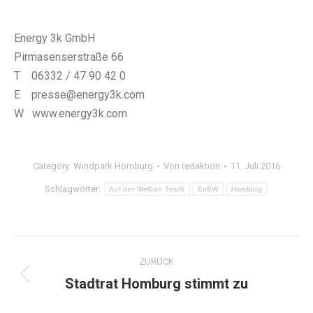
Energy 3k GmbH
Pirmasenserstraße 66
T 06332 / 47 90 42 0
E presse@energy3k.com
W www.energy3k.com
Category:
Windpark Homburg
Von
redaktion
11. Juli 2016
Schlagwörter:
Auf der Weißen Trisch
EnBW
Homburg
Kommentarnavigation
ZURÜCK
Stadtrat Homburg stimmt zu
Vorheriger
Beitrag: