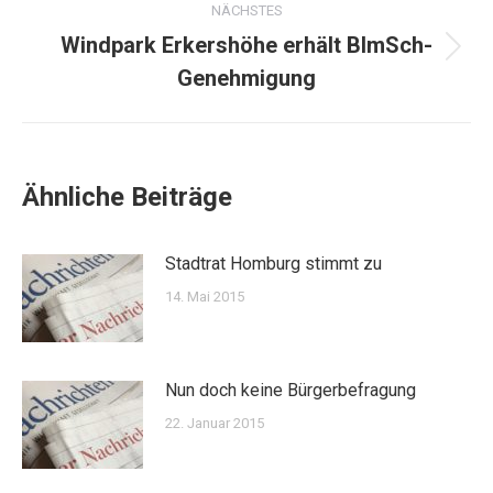
NÄCHSTES
Windpark Erkershöhe erhält BImSch-
Nächster
Genehmigung
Beitrag:
Ähnliche Beiträge
Stadtrat Homburg stimmt zu
14. Mai 2015
Nun doch keine Bürgerbefragung
22. Januar 2015