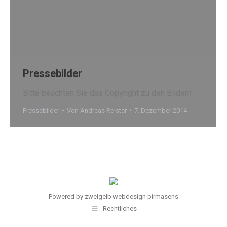
Pressebilder
Bitte beachten Sie das Copyright zu den Bildern
Pressebilder
Von
Andreas Reister
7. Dezember 2014
Powered by
zweigelb webdesign pirmasens
Rechtliches