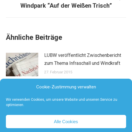
Nächster
Windpark “Auf der Weißen Trisch”
Beitrag:
Ähnliche Beiträge
LUBW veröffentlicht Zwischenbericht
zum Thema Infraschall und Windkraft
27. Februar 2015
Cookie-Zustimmung verwalten
Wir verwenden Cookies, um unsere Website und unseren Service zu
optimieren.
Alle Cookies