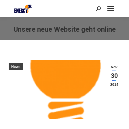
Search:
Unsere neue Website geht online
Sie befinden sich hier:
News
Nov.
30
2014