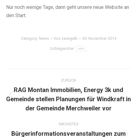
Nur noch wenige Tage, dann geht unsere neue Website an
den Start.
Category:
News
Von
zweigelb
30. November 2014
Schlagwörter:
Info
Kommentarnavigation
ZURÜCK
RAG Montan Immobilien, Energy 3k und
Gemeinde stellen Planungen für Windkraft in
Vorheriger
Beitrag:
der Gemeinde Merchweiler vor
NÄCHSTES
Bürgerinformationsveranstaltungen zum