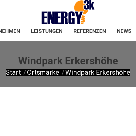
HOME
UNTERNEHMEN
LEISTUNGEN
NEHMEN
LEISTUNGEN
REFERENZEN
NEWS
Windpark Erkershöhe
Sie befinden sich hier:
Start
Ortsmarke
Windpark Erkershöhe