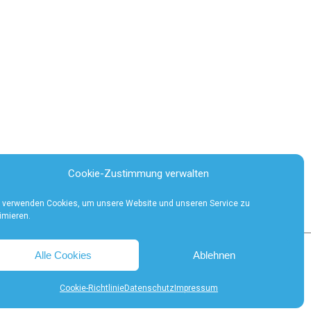
Cookie-Zustimmung verwalten
 verwenden Cookies, um unsere Website und unseren Service zu
imieren.
Alle Cookies
Ablehnen
Impressum
Datenschutz
Cookie-Richtlinie (EU)
Cookie-Richtlinie
Datenschutz
Impressum