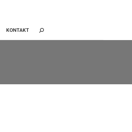
REFERENZEN
NEWS
KONTAKT
Search:
KONTAKT
Search: