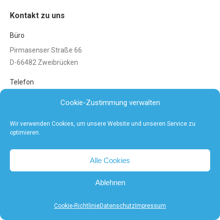
Kontakt zu uns
Büro
Pirmasenser Straße 66
D-66482 Zweibrücken
Telefon
Tel: 0 63 32 / 47 90 42 0
Cookie-Zustimmung verwalten
Wir verwenden Cookies, um unsere Website und unseren Service zu
optimieren.
Alle Cookies
Ablehnen
Powered by
zweigelb webdesign pirmasens
Rechtliches
Cookie-Richtlinie
Datenschutz
Impressum