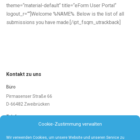
theme=“material-default“ title=“eForm User Portal“
logout_r=““]Welcome %NAME%. Below is the list of all
submissions you have made.[/ipt_fsqm_utrackback]
Kontakt zu uns
Büro
Pirmasenser Straße 66
D-66482 Zweibrücken
Telefon
Cookie-Zustimmung verwalten
Tel: 0 63 32 / 47 90 42 0
Wir verwenden Cookies, um unsere Website und unseren Service zu