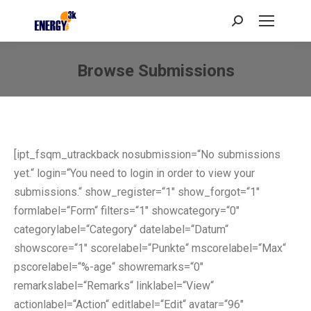
Search:
Browse Submissions
Sie befinden sich hier:
[ipt_fsqm_utrackback nosubmission=“No submissions
yet.“ login=“You need to login in order to view your
submissions.“ show_register=“1″ show_forgot=“1″
formlabel=“Form“ filters=“1″ showcategory=“0″
categorylabel=“Category“ datelabel=“Datum“
showscore=“1″ scorelabel=“Punkte“ mscorelabel=“Max“
pscorelabel=“%-age“ showremarks=“0″
remarkslabel=“Remarks“ linklabel=“View“
actionlabel=“Action“ editlabel=“Edit“ avatar=“96″